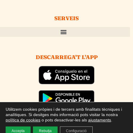
SERVEIS
DESCARREGA'T L'APP
Utilitzem cookies pròpies i de tercers amb finalitats tècniques i
analítiques. Si desitges més informació pots visitar la nostra
2019 © Mútua del Personal de la Caixa | Tots els drets
política de cookies
o pots desactivar-les als
ajustaments
.
reservats.
Avís legal
–
Política de privacitat
–
Política de
cookies
–
Canal Intern d’Informació
.
Accepta
Rebutja
Configuració