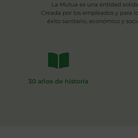
La Mutua es una entidad solidar
con la mutu@
Dependencia
Mutua
de la Mutua
con la mutu@
Dependencia
Mutua
de la Mutua
con la mutu@
Dependencia
Mutua
de la Mutua
Creada por los empleados y para 
éxito sanitario, económico y soc
30 años de historia