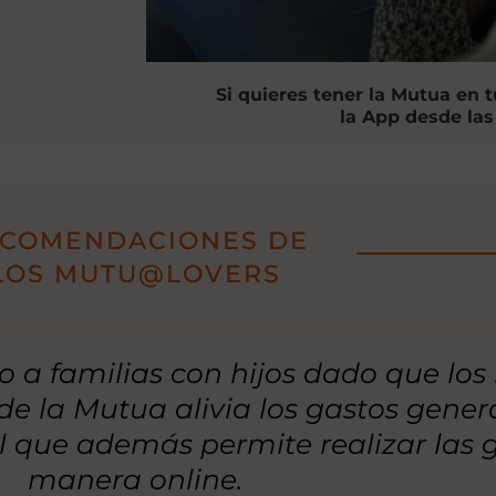
Si quieres tener la Mutua en t
la App desde las
COMENDACIONES DE
LOS MUTU@LOVERS
y complementario a otras prestacio
dos de CaixaBank con una gestión d
y operativa a través de la app.