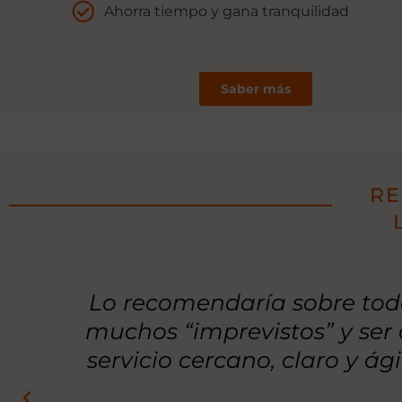
Ahorra tiempo y gana tranquilidad
Saber más
RE
La Mutua es un servicio útil 
valor al colectivo de emplea
funcional 