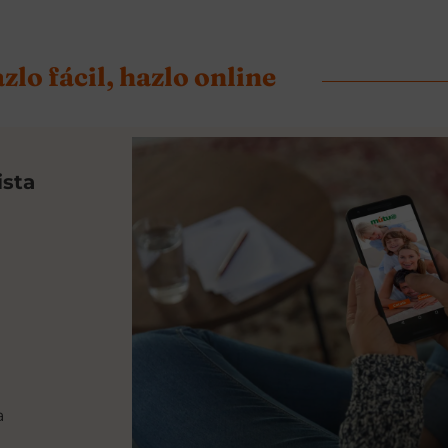
zlo fácil, hazlo online
ista
a