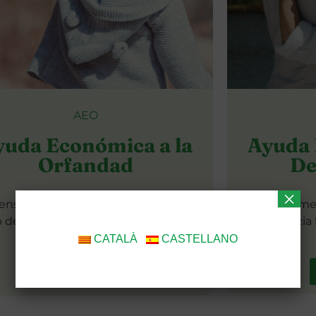
AEO
yuda Económica a la
Ayuda 
Orfandad
De
×
ensión mensual para los hijos en
Pensión men
 de defunción de los progenitores.
Dependencia 
CATALÀ
|
CASTELLANO
Saber más